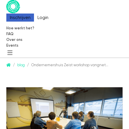
Inschrijven
Inschrijven
Login
Login
Hoe werkt het?
Hoe werkt het?
FAQ
FAQ
Over ons
Over ons
Events
Events
CommonEasy
blog
Ondernemershuis Zeist workshop vangnet…
Over ons
Contact
Partners
Blog
Events
Informatie
Hoe werkt het?
FAQ