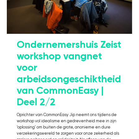
Kosten
Webinars's
Overige video's
Netwerk
Ondernemershuis Zeist
Netwerk
Groepen
workshop vangnet
Social
voor
Community
arbeidsongeschiktheid
Facebook
Instagram
van CommonEasy |
Linkedin
Deel 2/2
Oprichter van CommonEasy Jip neemt ons tijdens de
workshop vol idealisme en gedrevenheid mee in zijn
‘oplossing’ om buiten de grote, anonieme en dure
verzekeringswereld te zorgen voor onze zekerheid als