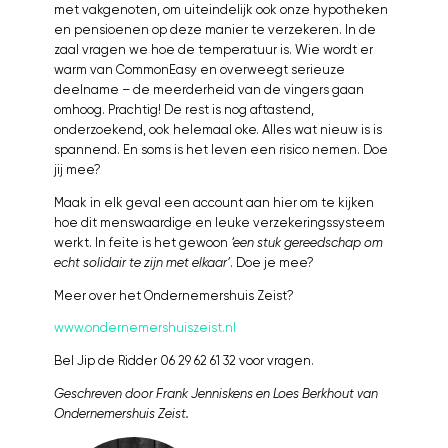
met vakgenoten, om uiteindelijk ook onze hypotheken
en pensioenen op deze manier te verzekeren. In de
zaal vragen we hoe de temperatuur is. Wie wordt er
warm van CommonEasy en overweegt serieuze
deelname – de meerderheid van de vingers gaan
omhoog. Prachtig! De rest is nog aftastend,
onderzoekend, ook helemaal oke. Alles wat nieuw is is
spannend. En soms is het leven een risico nemen. Doe
jij mee?
Maak in elk geval een account aan hier om te kijken
hoe dit menswaardige en leuke verzekeringssysteem
werkt. In feite is het gewoon
‘een stuk gereedschap om
echt solidair te zijn met elkaar’
. Doe je mee?
Meer over het Ondernemershuis Zeist?
www.ondernemershuiszeist.nl
Bel Jip de Ridder 06 29 62 61 32 voor vragen.
Geschreven door Frank Jenniskens en Loes Berkhout van
Ondernemershuis Zeist.