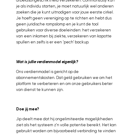
arbeidsongeschiktheid verzekeren. CommonEasy kun
je als individu starten, je moet natuurlijk wel anderen
zoeken die je kunt uitnodigen voor jouw eerste cirkel.
Je hoeft geen vereniging op te richten en hebt dus
geen juridische rompslomp en je kunt de tool
gebruiken voor diverse doeleinden: het verzekeren
van een inkomen bij ziekte, verzekeren van kapotte
spullen en zelfs is er een ‘pech’ backup.
Wat is jullie verdienmodel eigenlijk?
Ons verdienmodel is gericht op de
abonnementskosten. Dat geld gebruiken we om het
platform te verbeteren en om onze gebruikers beter
van dienst te kunnen zijn.
Doe jij mee?
Jip deelt mee dat hij ongelimiteerde mogelijkheden
ziet als het systeem z’n volle potentie bereikt. Het kan
gebruikt worden om bijvoorbeeld verbinding te vinden