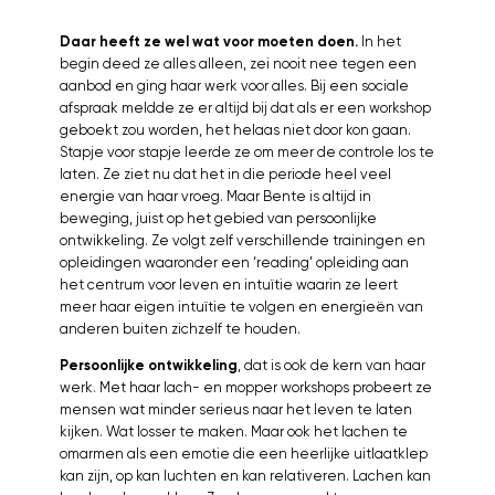
Daar heeft ze wel wat voor moeten doen.
In het
begin deed ze alles alleen, zei nooit nee tegen een
aanbod en ging haar werk voor alles. Bij een sociale
afspraak meldde ze er altijd bij dat als er een workshop
geboekt zou worden, het helaas niet door kon gaan.
Stapje voor stapje leerde ze om meer de controle los te
laten. Ze ziet nu dat het in die periode heel veel
energie van haar vroeg. Maar Bente is altijd in
beweging, juist op het gebied van persoonlijke
ontwikkeling. Ze volgt zelf verschillende trainingen en
opleidingen waaronder een ‘reading’ opleiding aan
het centrum voor leven en intuïtie waarin ze leert
meer haar eigen intuïtie te volgen en energieën van
anderen buiten zichzelf te houden.
Persoonlijke ontwikkeling
, dat is ook de kern van haar
werk. Met haar lach- en mopper workshops probeert ze
mensen wat minder serieus naar het leven te laten
kijken. Wat losser te maken. Maar ook het lachen te
omarmen als een emotie die een heerlijke uitlaatklep
kan zijn, op kan luchten en kan relativeren. Lachen kan