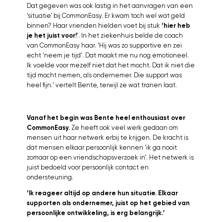
Dat gegeven was ook lastig in het aanvragen van een
‘situatie’ bij CommonEasy. Er kwam toch wel wat geld
binnen? Haar vrienden hielden voet bij stuk
‘hier heb
je het juist voor!
’. In het ziekenhuis belde de coach
van CommonEasy haar. ‘Hij was zo supportive en zei
echt ‘neem je tijd’. Dat maakt me nu nog emotioneel.
Ik voelde voor mezelf niet dat het mocht. Dat ik niet die
tijd mocht nemen, als ondernemer. Die support was
heel fijn.’ vertelt Bente, terwijl ze wat tranen laat.
Vanaf het begin was Bente heel enthousiast over
CommonEasy.
Ze heeft ook veel werk gedaan om
mensen uit haar netwerk erbij te krijgen. De kracht is
dat mensen elkaar persoonlijk kennen ‘ik ga nooit
zomaar op een vriendschapsverzoek in’. Het netwerk is
juist bedoeld voor persoonlijk contact en
ondersteuning.
‘Ik reageer altijd op andere hun situatie. Elkaar
supporten als ondernemer, juist op het gebied van
persoonlijke ontwikkeling, is erg belangrijk.’