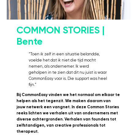
Kosten
Webinars's
Overige video's
COMMON STORIES |
Netwerk
Bente
Netwerk
Groepen
“Toen ik zelf in een situatie belandde,
Social
voelde het dat ik niet die tijd mocht
nemen, als ondernemer. Ik werd
Community
geholpen in te zien dat dit nu juist is waar
Facebook
CommonEasy voor is. Die support was heel
Instagram
fijn.”
Linkedin
Bij CommonEasy vinden we het normaal om elkaar te
helpen als het tegenzit. We maken daarom van
jouw netwerk een vangnet. In deze Common Stories
reeks lichten we verhalen uit van ondernemers met
diverse achtergronden. Verhalen van founders tot
zelfstandigen, van creative professionals tot
therapeut.