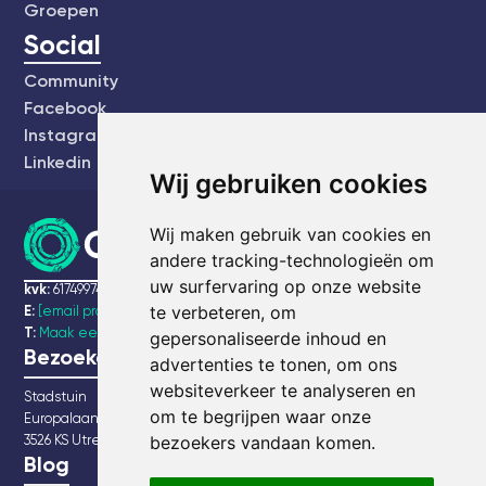
Groepen
Social
Community
Facebook
Instagram
Linkedin
Wij gebruiken cookies
Wij maken gebruik van cookies en
andere tracking-technologieën om
uw surfervaring op onze website
kvk:
61749974
te verbeteren, om
E:
[email protected]
T:
Maak een bel afspraak
gepersonaliseerde inhoud en
Bezoekadres
advertenties te tonen, om ons
websiteverkeer te analyseren en
Stadstuin
om te begrijpen waar onze
Europalaan 20
3526 KS Utrecht
bezoekers vandaan komen.
Blog