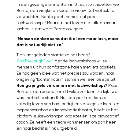
In een gezellige binnentuin in Utrecht ontmoetten we
Bente, een vrolijke en speelse vrouw. Dat viel ook te
verwachten, Bente geeft namelijk al jaren
‘lachworkshops’! Maar dat het leven niet alleen maar
lachen is, dat weet Bente ook goed.
‘Mensen denken soms dat ik alleen maar lach, maar
dat is natuurlijk niet zo.’
Tien jaar geleden startte ze het bedrijf
‘
GetTheLaughFlow
’. Met de lachworkshops wil ze
mensen uit hun comfortzone halen met iets positiefs.
Ze had geen idee wat het precies zou worden, haar
omgeving ‘lachte’ haar misschien wel een beetje uit.
Hoe ga je geld verdienen met lachworkshops?
Maar
Bente is een doener, en dit wilde ze doen. Ze kijkt wel
waar het schip strandt. Nu, tien jaar later, kan ze
volledig leven van haar bedrijf en verzorgd ze lach- en
mopperworkshop en improvisatietheater, heeft ze het
platform leukeworkshop.nl opgezet én is ze provocatief
coach. Ze heeft een team van mensen om zich heen
en haar bedrijf is flink uitgebreid.