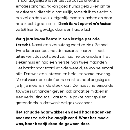
In haar dagelijkse leven ziet ze dat ze snel alle
emoties omarmd. ‘Ik kan goed humor gebruiken om te
relativeren. Niet altijd natuurlijk, soms zit ik zo slecht in
m’n vel en dan zou ik eigenlijk moeten lachen en daar
heb ik echt geen zin in.
Denk ik:
rot op met m’n lachen
‘,
vertelt
Bente, gevolgd door een harde lach.
Vorig jaar kwam Bente in een lastige periode
terecht.
Naast een verhuizing werd ze ziek. Ze had
twee keer contact met de huisarts maar ze moest
uitzieken , dus dat deed ze, maar ze belandde in het
ziekenhuis en had een herstel van twee maanden.
Het bracht haar totaal van de wereld, ze kon helemaal
niks. Dat was een intense en hele leerzame ervaring.
‘Vooral voor een actief persoon is het heel angstig als
je lijf je ineens in de steek laat’. Ze moest helemaal de
touwtjes uit handen geven, ook omdat ze midden in
een verhuizing zat. Haar familie pakte haar spullen
grotendeels in, dat was heel gek voor haar.
Het schudde haar wakker en deed haar nadenken
over wat ze echt belangrijk vond. Want het mooie
was, haar bedrijf draaide gewoon door.