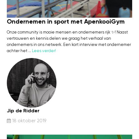
Kosten
Webinars's
Ondernemen in sport met ApenkooiGym
Overige video's
Netwerk
Onze community is mooie mensen en ondernemers rijk ✨! Naast
vertrouwen en kennis delen we graag het verhaal van
Netwerk
ondernemers in ons netwerk. Een kort interview met ondernemer
Groepen
achter het …
Lees verder!
Social
Community
Facebook
Instagram
Linkedin
Jip de Ridder
18 oktober 2019