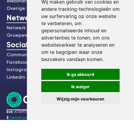
Webinars's
Wij maken gebruik van cookies en
Overige video's
andere tracking-technologieën om
Netwerk
uw surfervaring op onze website
te verbeteren, om
Netwerk
gepersonaliseerde inhoud en
Groepen
advertenties te tonen, om ons
Social
websiteverkeer te analyseren en
om te begrijpen waar onze
Community
bezoekers vandaan komen.
Facebook
Instagram
Ik ga akkoord
Linkedin
Ik weiger
Wijzig mijn voorkeuren
kvk:
61749974
E:
[email protected]
T:
Maak een bel afspraak
Bezoekadres