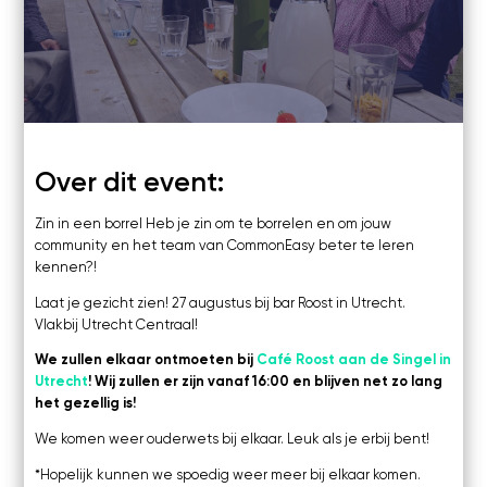
Kosten
Roost aan de Singel
Utrecht
Webinars's
Overige video's
Netwerk
Netwerk
Groepen
Over dit event:
Social
Zin in een borrel Heb je zin om te borrelen en om jouw
Community
community en het team van CommonEasy beter te leren
kennen?!
Facebook
Instagram
Laat je gezicht zien! 27 augustus bij bar Roost in Utrecht.
Linkedin
Vlakbij Utrecht Centraal!
We zullen elkaar ontmoeten bij
Café Roost aan de Singel in
Utrecht
! Wij zullen er zijn vanaf 16:00 en blijven net zo lang
het gezellig is!
We komen weer ouderwets bij elkaar. Leuk als je erbij bent!
*Hopelijk kunnen we spoedig weer meer bij elkaar komen.