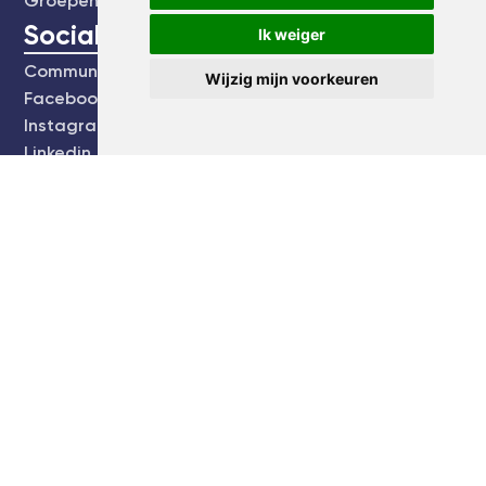
Groepen
Social
Ik weiger
Community
Wijzig mijn voorkeuren
Facebook
Instagram
Linkedin
kvk:
61749974
E:
[email protected]
T:
Maak een bel afspraak
Bezoekadres
Stadstuin
Europalaan 20
3526 KS Utrecht
Blog