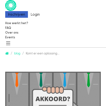
Inschrijven
Inschrijven
Login
Login
Hoe werkt het?
Hoe werkt het?
FAQ
FAQ
Over ons
Over ons
Events
Events
CommonEasy
blog
Komt er een oplossing…
Over ons
Contact
Partners
Blog
Events
Informatie
Hoe werkt het?
FAQ