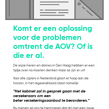
Kosten
Webinars's
Overige video's
Netwerk
Komt er een oplossing
Netwerk
voor de problemen
Groepen
omtrent de AOV? Of is
Social
die er al.
Community
Facebook
De wijze heren en dames in Den Haag hebben er een
Instagram
tijdje over na moeten denken maar ze zijn er uit!
Linkedin
Voor alle zzp’ers in Nederland gloort er hoop aan de
horizon, in het regeerakkoord staat namelijk:
“Het kabinet zal in gesprek gaan met de
verzekeraars om een
beter verzekeringsaanbod te bevorderen.”
Nu menen wij ons te herinneren dat dit niet een issue