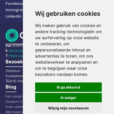
Facebook
Instagram
Wij gebruiken cookies
Linkedin
Wij maken gebruik van cookies en
andere tracking-technologieën om
uw surfervaring op onze website
te verbeteren, om
kvk:
61749974
gepersonaliseerde inhoud en
E:
[email protected]
advertenties te tonen, om ons
T:
Maak een bel afspraak
Bezoekadres
websiteverkeer te analyseren en
om te begrijpen waar onze
Stadstuin
bezoekers vandaan komen.
Europalaan 20
3526 KS Utrecht
Blog
Ik ga akkoord
Een vangnet voor alle ondernemers, leuker kunnen we het niet maken, maar makkelijker wel!
Ik weiger
Gezocht: Chief community growth
Even voorstellen… Chantal Verwest
Wijzig mijn voorkeuren
Wat moet je weten over de nieuwe verplichte AOV voor zelfstandigen?