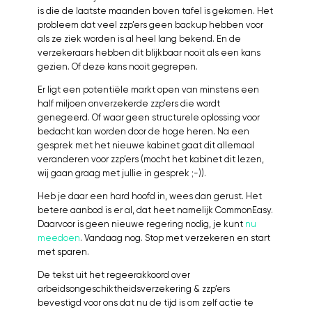
is die de laatste maanden boven tafel is gekomen. Het
probleem dat veel zzp’ers geen backup hebben voor
als ze ziek worden is al heel lang bekend. En de
verzekeraars hebben dit blijkbaar nooit als een kans
gezien. Of deze kans nooit gegrepen.
Er ligt een potentiële markt open van minstens een
half miljoen onverzekerde zzp’ers die wordt
genegeerd. Of waar geen structurele oplossing voor
bedacht kan worden door de hoge heren. Na een
gesprek met het nieuwe kabinet gaat dit allemaal
veranderen voor zzp’ers (mocht het kabinet dit lezen,
wij gaan graag met jullie in gesprek ;-)).
Heb je daar een hard hoofd in, wees dan gerust. Het
betere aanbod is er al, dat heet namelijk CommonEasy.
Daarvoor is geen nieuwe regering nodig, je kunt
nu
meedoen
. Vandaag nog. Stop met verzekeren en start
met sparen.
De tekst uit het regeerakkoord over
arbeidsongeschiktheidsverzekering & zzp’ers
bevestigd voor ons dat nu de tijd is om zelf actie te