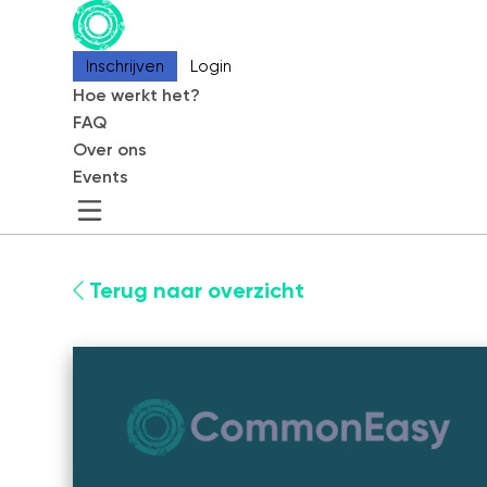
Inschrijven
Inschrijven
Login
Login
Hoe werkt het?
Hoe werkt het?
FAQ
FAQ
Over ons
Over ons
Events
Events
CommonEasy
Terug naar overzicht
Over ons
Contact
Partners
Blog
Events