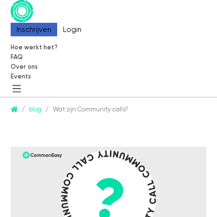
Inschrijven
Inschrijven
Login
Login
Hoe werkt het?
Hoe werkt het?
FAQ
FAQ
Over ons
Over ons
Events
Events
CommonEasy
blog
Wat zijn Community calls?
Over ons
Contact
Partners
Blog
Events
Informatie
Hoe werkt het?
FAQ