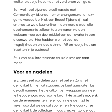
welke relatie je hebt met het verdienen van geld.
Een wel heel bijzondere call was die met
CommonEasy-lid, ondernemer, changemaker en ex-
game verslaafde; Nick van Breda! Tijdens zijn call
ontmoette we elkaar online in een wereld waar alle
deelnemers niet alleen te zien waren via een
webcam maar ook door middel van een avatar in een
droomwereld. Hier hadden we het over de
mogelijkheden en levels binnen VR en hoe je het kan
inzetten in je business!
Stuk voor stuk interessante calls die smaken naar
meer!
Voor en nadelen
Er zitten veel voordelen aan het bellen. Zo is het
gemakkelijk in en uit stappen. Je kunt aansluiten bij
de call wanneer het je uitkomt en weggaan wanneer
je hebt gehoord waarvoor je kwam! Het is zelfs mogelijk
om de evenementen helemaal in je eigen tijd te
kijken doordat we de calls opnemen! Hierdoor kun je
gemakkelijk de volledige inhoud checken zonder dat