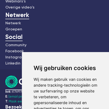
Webinars's
Overige video's
Netwerk
Netwerk
Groepen
Social
Community
Facebook
Instagram
Linkedin
Wij gebruiken cookies
Wij maken gebruik van cookies en
andere tracking-technologieën om
uw surfervaring op onze website
kvk:
61749974
te verbeteren, om
E:
[email protected]
T:
Maak een bel afspraak
gepersonaliseerde inhoud en
Bezoekadres
advertenties te tonen, om ons