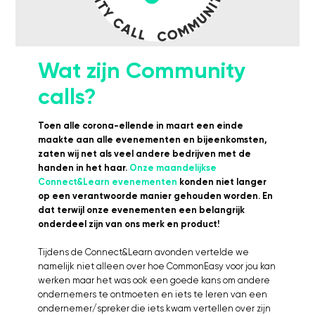
Kosten
Webinars's
Overige video's
Wat zijn Community
Netwerk
calls?
Netwerk
Groepen
Toen alle corona-ellende in maart een einde
Social
maakte aan alle evenementen en bijeenkomsten,
zaten wij net als veel andere bedrijven met de
Community
handen in het haar.
Onze maandelijkse
Facebook
Connect&Learn evenementen
konden niet langer
Instagram
op een verantwoorde manier gehouden worden. En
Linkedin
dat terwijl onze evenementen een belangrijk
onderdeel zijn van ons merk en product!
Tijdens de Connect&Learn avonden vertelde we
namelijk niet alleen over hoe CommonEasy voor jou kan
werken maar het was ook een goede kans om andere
ondernemers te ontmoeten en iets te leren van een
ondernemer/spreker die iets kwam vertellen over zijn