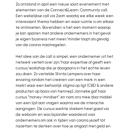
Zo ontstond in april een nieuw soort evenement met
elementen van de Connect&Learn: Community call.
Een wekelijkse call via Zoom waarbij we elke week een
interessant thema hebben en waar ruimte is om elkaar
te ontmoeten. Bovendien is het een moment waarop
je kan sparren met andere ondernemers in het geval
je eigen business niet meer/minder loopt als gevolg
van de corona maatregelen.
Het idee van de call is simpel, een ondernemer uit het
netwerk vertelt over zijn/haar expertise of geeft een
cursus/workshop die je doorgaans in het echte leven
zou doen. Zo vertelde Shinta Lempers over haar
ervaring rondom het creëren van een merk in een
markt waar een behoorlijk stigma op ligt (CBD & andere
producten op basis van hennep).Janneke gaf haar
cursus “money-mindset” en nam ons mee door middel
van een lijst aan vragen waarna we de interactie
aangingen. De cursus werkte stiekem heel goed via
de webcam en was bijzonder waardevol voor
ondernemers om ook in tijden van corona jezelf tot
nazetten te denken over hoe je omgaat met geld en