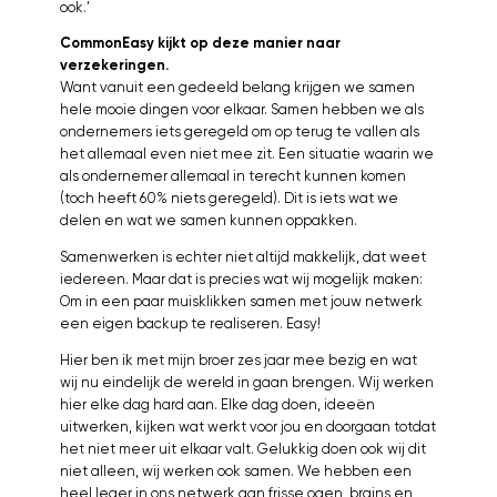
ook.’
CommonEasy kijkt op deze manier naar
verzekeringen.
Want vanuit een gedeeld belang krijgen we samen
hele mooie dingen voor elkaar. Samen hebben we als
ondernemers iets geregeld om op terug te vallen als
het allemaal even niet mee zit. Een situatie waarin we
als ondernemer allemaal in terecht kunnen komen
(toch heeft 60% niets geregeld). Dit is iets wat we
delen en wat we samen kunnen oppakken.
Samenwerken is echter niet altijd makkelijk, dat weet
iedereen. Maar dat is precies wat wij mogelijk maken:
Om in een paar muisklikken samen met jouw netwerk
een eigen backup te realiseren. Easy!
Hier ben ik met mijn broer zes jaar mee bezig en wat
wij nu eindelijk de wereld in gaan brengen. Wij werken
hier elke dag hard aan. Elke dag doen, ideeën
uitwerken, kijken wat werkt voor jou en doorgaan totdat
het niet meer uit elkaar valt. Gelukkig doen ook wij dit
niet alleen, wij werken ook samen. We hebben een
heel leger in ons netwerk aan frisse ogen, brains en