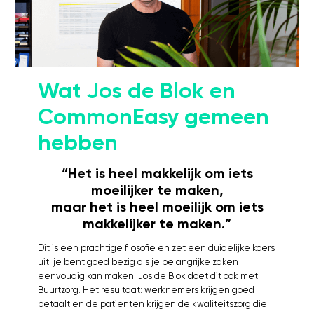
Kosten
Webinars's
Overige video's
Netwerk
Wat Jos de Blok en
Netwerk
CommonEasy gemeen
Groepen
Social
hebben
Community
“Het is heel makkelijk om iets
Facebook
moeilijker te maken,
Instagram
maar het is heel moeilijk om iets
Linkedin
makkelijker te maken.”
Dit is een prachtige filosofie en zet een duidelijke koers
uit: je bent goed bezig als je belangrijke zaken
eenvoudig kan maken. Jos de Blok doet dit ook met
Buurtzorg. Het resultaat: werknemers krijgen goed
betaalt en de patiënten krijgen de kwaliteitszorg die