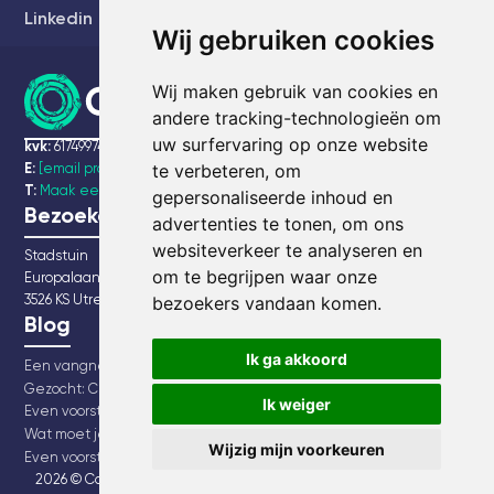
Linkedin
Wij gebruiken cookies
Wij maken gebruik van cookies en
andere tracking-technologieën om
uw surfervaring op onze website
kvk:
61749974
te verbeteren, om
E:
[email protected]
T:
Maak een bel afspraak
gepersonaliseerde inhoud en
Bezoekadres
advertenties te tonen, om ons
websiteverkeer te analyseren en
Stadstuin
om te begrijpen waar onze
Europalaan 20
3526 KS Utrecht
bezoekers vandaan komen.
Blog
Ik ga akkoord
Een vangnet voor alle ondernemers, leuker kunnen we het niet maken, maar makkelijker wel!
Gezocht: Chief community growth
Ik weiger
Even voorstellen… Chantal Verwest
Wat moet je weten over de nieuwe verplichte AOV voor zelfstandigen?
Wijzig mijn voorkeuren
Even voorstellen: Kevin van Zanten
2026 © CommonEasy BV in opdracht van Stichting CommonEasy