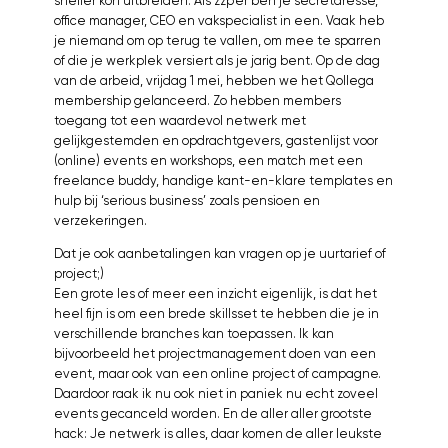
sneller kon uitbreiden. Als zzp’er ben je secretaresse,
office manager, CEO en vakspecialist in een. Vaak heb
je niemand om op terug te vallen, om mee te sparren
of die je werkplek versiert als je jarig bent. Op de dag
van de arbeid, vrijdag 1 mei, hebben we het Qollega
membership gelanceerd. Zo hebben members
toegang tot een waardevol netwerk met
gelijkgestemden en opdrachtgevers, gastenlijst voor
(online) events en workshops, een match met een
freelance buddy, handige kant-en-klare templates en
hulp bij ‘serious business’ zoals pensioen en
verzekeringen.
Dat je ook aanbetalingen kan vragen op je uurtarief of
project;)
Een grote les of meer een inzicht eigenlijk, is dat het
heel fijn is om een brede skillsset te hebben die je in
verschillende branches kan toepassen. Ik kan
bijvoorbeeld het projectmanagement doen van een
event, maar ook van een online project of campagne.
Daardoor raak ik nu ook niet in paniek nu echt zoveel
events gecanceld worden. En de aller aller grootste
hack: Je netwerk is alles, daar komen de aller leukste