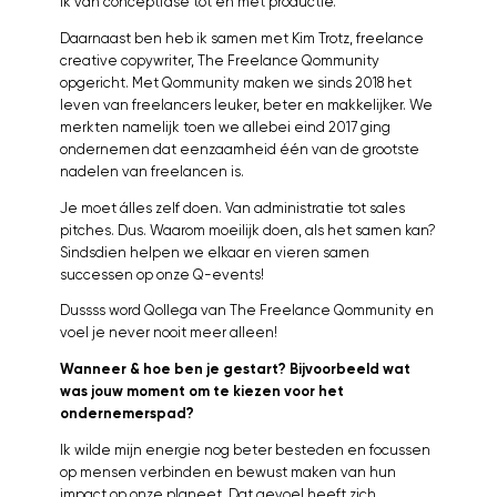
ik van conceptfase tot en met productie.
Daarnaast ben heb ik samen met Kim Trotz, freelance
creative copywriter, The Freelance Qommunity
opgericht. Met Qommunity maken we sinds 2018 het
leven van freelancers leuker, beter en makkelijker. We
merkten namelijk toen we allebei eind 2017 ging
ondernemen dat eenzaamheid één van de grootste
nadelen van freelancen is.
Je moet álles zelf doen. Van administratie tot sales
pitches. Dus. Waarom moeilijk doen, als het samen kan?
Sindsdien helpen we elkaar en vieren samen
successen op onze Q-events!
Dussss word Qollega van The Freelance Qommunity en
voel je never nooit meer alleen!
Wanneer & hoe ben je gestart? Bijvoorbeeld wat
was jouw moment om te kiezen voor het
ondernemerspad?
Ik wilde mijn energie nog beter besteden en focussen
op mensen verbinden en bewust maken van hun
impact op onze planeet. Dat gevoel heeft zich