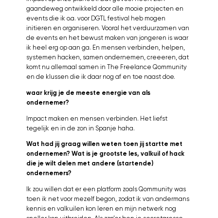
gaandeweg ontwikkeld door alle mooie projecten en
events die ik o.a. voor DGTL festival heb mogen
initieren en organiseren. Vooral het verduurzamen van
de events en het bewust maken van jongeren is waar
ik heel erg op aan ga. En mensen verbinden, helpen,
systemen hacken, samen ondernemen, creeeren, dat
komt nu allemaal samen in The Freelance Qommunity
en de klussen die ik daar nog af en toe naast doe.
waar krijg je de meeste energie van als
ondernemer?
Impact maken en mensen verbinden. Het liefst
tegelijk en in de zon in Spanje haha.
Wat had jij graag willen weten toen jij startte met
ondernemen? Wat is je grootste les, valkuil of hack
die je wilt delen met andere (startende)
ondernemers?
Ik zou willen dat er een platform zoals Qommunity was
toen ik net voor mezelf begon, zodat ik van andermans
kennis en valkuilen kon leren en mijn netwerk nog