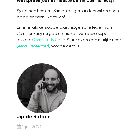
Wat spreek jou het meeste aan in CommonEasy?
Systemen hacken! Samen dingen anders willen doen
en de persoonlijke touch!
Ennnnn als kers op de taart mogen alle leden van
CommonEasy nu gebruik maken van deze super
lekkere
Qommunity actie
. Stuur even een mailjte naar
[email protected]
voor de details!
Jip de Ridder
1 juli 2020