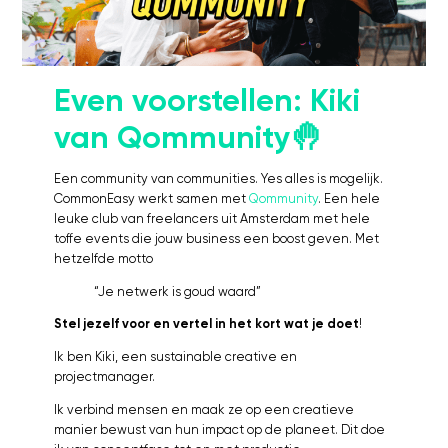
Kosten
Webinars's
Overige video's
Even voorstellen: Kiki
Netwerk
van Qommunity🤚
Netwerk
Groepen
Een community van communities. Yes alles is mogelijk.
Social
CommonEasy werkt samen met
Qommunity
. Een hele
leuke club van freelancers uit Amsterdam met hele
Community
toffe events die jouw business een boost geven. Met
Facebook
hetzelfde motto
Instagram
“Je netwerk is goud waard”
Linkedin
Stel jezelf voor en vertel in het kort wat je doet
!
Ik ben Kiki, een sustainable creative en
projectmanager.
Ik verbind mensen en maak ze op een creatieve
manier bewust van hun impact op de planeet. Dit doe