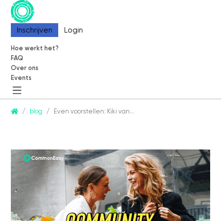
Inschrijven
Inschrijven
Login
Login
Hoe werkt het?
Hoe werkt het?
FAQ
FAQ
Over ons
Over ons
Events
Events
CommonEasy
blog
Even voorstellen: Kiki van…
Over ons
Contact
Partners
Blog
Events
Informatie
Hoe werkt het?
FAQ