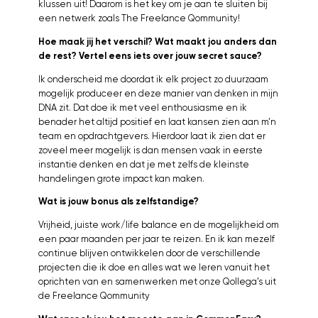
klussen uit! Daarom is het key om je aan te sluiten bij
een netwerk zoals The Freelance Qommunity!
Hoe maak jij het verschil? Wat maakt jou anders dan
de rest? Vertel eens iets over jouw secret sauce?
Ik onderscheid me doordat ik elk project zo duurzaam
mogelijk produceer en deze manier van denken in mijn
DNA zit. Dat doe ik met veel enthousiasme en ik
benader het altijd positief en laat kansen zien aan m’n
team en opdrachtgevers. Hierdoor laat ik zien dat er
zoveel meer mogelijk is dan mensen vaak in eerste
instantie denken en dat je met zelfs de kleinste
handelingen grote impact kan maken.
Wat is jouw bonus als zelfstandige?
Vrijheid, juiste work/life balance en de mogelijkheid om
een paar maanden per jaar te reizen. En ik kan mezelf
continue blijven ontwikkelen door de verschillende
projecten die ik doe en alles wat we leren vanuit het
oprichten van en samenwerken met onze Qollega’s uit
de Freelance Qommunity