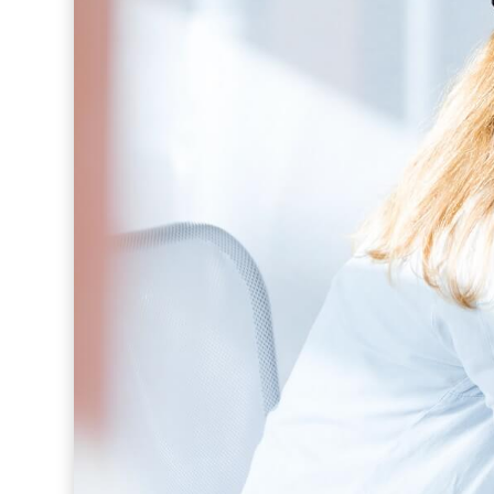
Informatie
Hoe werkt het?
FAQ
Kosten
Webinars's
Overige video's
Netwerk
Netwerk
Groepen
Social
Community
Facebook
Instagram