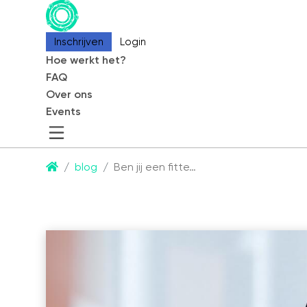
Inschrijven
Inschrijven
Login
Login
Hoe werkt het?
Hoe werkt het?
FAQ
FAQ
Over ons
Over ons
Events
Events
CommonEasy
blog
Ben jij een fitte…
Over ons
Contact
Partners
Blog
Events