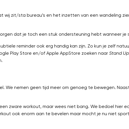
ij zit/sta bureau’s en het inzetten van een wandeling zien 
 zorgen dat je toch een stuk ondersteuning hebt wanneer je 
btiele reminder ook erg handig kan zijn. Zo kun je zelf natuu
ogle Play Store en/of Apple AppStore zoeken naar
Stand U
n.
 wel. We nemen geen tijd meer om genoeg te bewegen. Naast
 een zware workout, maar wees niet bang. We bedoel hier 
n workout ook enorm aan te bevelen maar mocht je nu niet spo