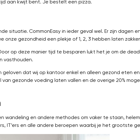
jd aan kwijt bent. Je bestelt een pizza.
aande situatie. CommonEasy in ieder geval wel. Er zijn dagen
 onze gezondheid een plekje of 1, 2, 3 hebben laten zakke
 Door op deze manier tijd te besparen lukt het je om de deadl
len vasthouden.
oen geloven dat wij op kantoor enkel en alleen gezond eten en
l van gezonde voeding laten vallen en de overige 20% moge
n
s een wandeling en andere methodes om vaker te staan, helem
rs, IT’ers en alle andere beroepen waarbij je het grootste g