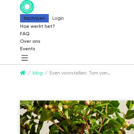
Inschrijven
Inschrijven
Login
Login
Hoe werkt het?
Hoe werkt het?
FAQ
FAQ
Over ons
Over ons
Events
Events
CommonEasy
blog
Even voorstellen: Tom van…
Over ons
Contact
Partners
Blog
Events