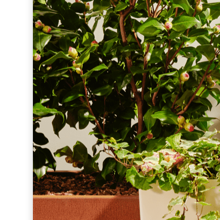
Informatie
Hoe werkt het?
FAQ
Kosten
Webinars's
Overige video's
Netwerk
Netwerk
Groepen
Social
Community
Facebook
Instagram