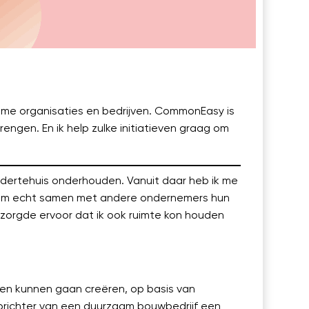
zame organisaties en bedrijven. CommonEasy is
engen. En ik help zulke initiatieven graag om
indertehuis onderhouden. Vanuit daar heb ik me
tof om echt samen met andere ondernemers hun
 zorgde ervoor dat ik ook ruimte kon houden
gen kunnen gaan creëren, op basis van
 oprichter van een duurzaam bouwbedrijf een