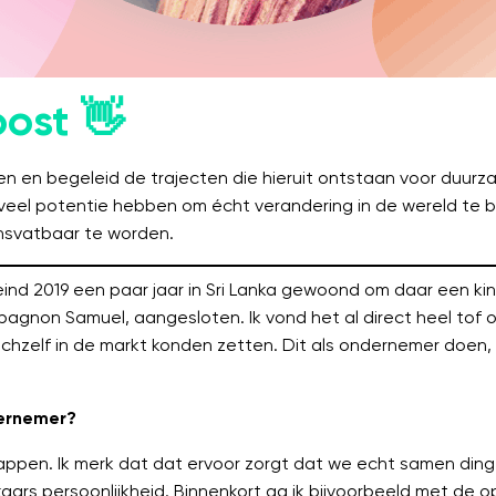
oost 👋
len en begeleid de trajecten die hieruit ontstaan voor duur
 veel potentie hebben om écht verandering in de wereld te br
ensvatbaar te worden.
t eind 2019 een paar jaar in Sri Lanka gewoond om daar een k
ompagnon Samuel, aangesloten. Ik vond het al direct heel 
ichzelf in de markt konden zetten. Dit als ondernemer doen,
dernemer?
appen. Ik merk dat dat ervoor zorgt dat we echt samen din
lkaars persoonlijkheid. Binnenkort ga ik bijvoorbeeld met de