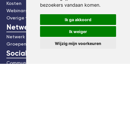
Kosten
bezoekers vandaan komen.
Webinars's
Overige video's
Ik ga akkoord
Netwerk
Ik weiger
Netwerk
Wijzig mijn voorkeuren
Groepen
Social
Community
Facebook
Instagram
Linkedin
kvk:
61749974
E:
[email protected]
T:
Maak een bel afspraak