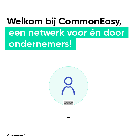
Welkom bij CommonEasy,
een netwerk voor én door
ondernemers!
BACKUP
-
-
Voornaam *