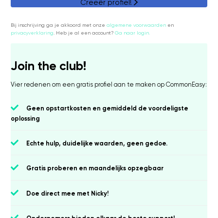
Creeër profiel!
Bij inschrijving ga je akkoord met onze
algemene voorwaarden
en
privacyverklaring
.
Heb je al een account?
Ga naar login.
Join the club!
Vier redenen om een gratis profiel aan te maken op CommonEasy:
Geen opstartkosten en gemiddeld de voordeligste
oplossing
Echte hulp, duidelijke waarden, geen gedoe.
Gratis proberen en maandelijks opzegbaar
Doe direct mee met Nicky!