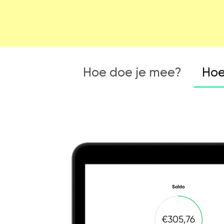
Informatie
Hoe werkt het?
FAQ
Kosten
Webinars's
Hoe doe je mee?
Hoe
Overige video's
Netwerk
Netwerk
Groepen
Social
Community
Facebook
Instagram