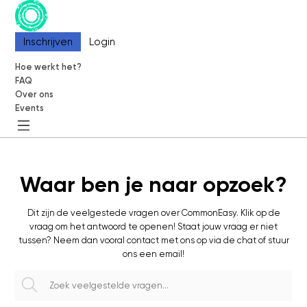
Inschrijven
Inschrijven
Login
Login
Hoe werkt het?
Hoe werkt het?
FAQ
FAQ
Over ons
Over ons
Events
Events
CommonEasy
Over ons
Waar ben je naar opzoek?
Contact
Partners
Dit zijn de veelgestede vragen over CommonEasy. Klik op de
Blog
vraag om het antwoord te openen! Staat jouw vraag er niet
tussen? Neem dan vooral contact met ons op via de chat of stuur
Events
ons een email!
Informatie
Hoe werkt het?
FAQ