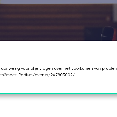
-
Seats2meet.com Utrecht CS
Utrecht
aanwezig voor al je vragen over het voorkomen van probleme
ats2meet-Podium/events/247803002/