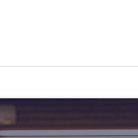
stival met CommonEasy backup 
26 februari 2018