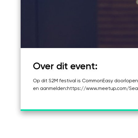
Informatie
Hoe werkt het?
FAQ
Kosten
Webinars's
Overige video's
Netwerk
Over dit event:
Netwerk
Op dit S2M festival is CommonEasy doorlopen 
Groepen
en aanmelden:https://www.meetup.com/Se
Social
Community
Facebook
Instagram