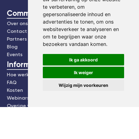
te verbeteren, om
CommonEasy
gepersonaliseerde inhoud en
advertenties te tonen, om ons
Over ons
websiteverkeer te analyseren en
Contact
om te begrijpen waar onze
Partners
bezoekers vandaan komen.
Blog
Events
Ik ga akkoord
Informatie
Ik weiger
Hoe werkt het?
FAQ
Wijzig mijn voorkeuren
Kosten
Webinars's
Overige video's
Netwerk
Netwerk
Groepen