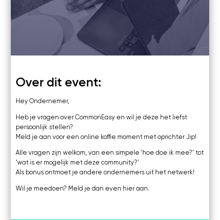
Kosten
Online
Zoom
Webinars's
Overige video's
Netwerk
Netwerk
Groepen
Over dit event:
Social
Hey Ondernemer,
Community
Heb je vragen over CommonEasy en wil je deze het liefst
Facebook
persoonlijk stellen?
Instagram
Meld je aan voor een online koffie moment met oprichter Jip!
Linkedin
Alle vragen zijn welkom, van een simpele ‘hoe doe ik mee?’ tot
‘wat is er mogelijk met deze community?’
Als bonus ontmoet je andere ondernemers uit het netwerk!
Wil je meedoen? Meld je dan even hier aan.