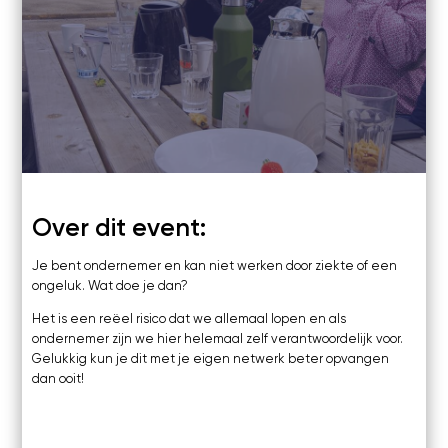
Kosten
22 november 2021
Webinars's
10:00
-
11:00
Overige video's
Online
Netwerk
Zoom
Netwerk
Groepen
Social
Over dit event:
Community
Facebook
Je bent ondernemer en kan niet werken door ziekte of een
Instagram
ongeluk. Wat doe je dan?
Linkedin
Het is een reëel risico dat we allemaal lopen en als
ondernemer zijn we hier helemaal zelf verantwoordelijk voor.
Gelukkig kun je dit met je eigen netwerk beter opvangen
dan ooit!