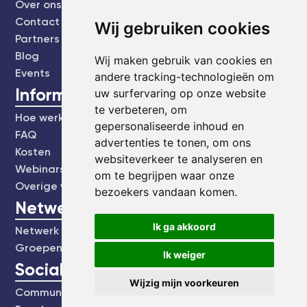
Over ons
Contact
Wij gebruiken cookies
Partners
Blog
Wij maken gebruik van cookies en
Events
andere tracking-technologieën om
Informatie
uw surfervaring op onze website
te verbeteren, om
Hoe werkt het?
gepersonaliseerde inhoud en
FAQ
advertenties te tonen, om ons
Kosten
websiteverkeer te analyseren en
Webinars's
om te begrijpen waar onze
Overige video's
bezoekers vandaan komen.
Netwerk
Ik ga akkoord
Netwerk
Groepen
Ik weiger
Social
Wijzig mijn voorkeuren
Community