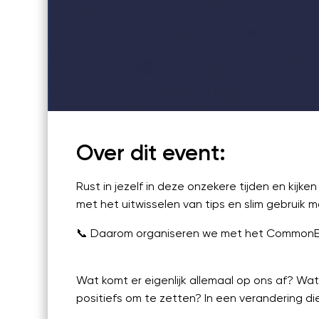
Informatie
Hoe werkt het?
FAQ
Kosten
Webinars's
Overige video's
Netwerk
Over dit event:
Netwerk
Rust in jezelf in deze onzekere tijden en kij
Groepen
met het uitwisselen van tips en slim gebruik 
Social
📞 Daarom organiseren we met het CommonEas
Community
Wat komt er eigenlijk allemaal op ons af? Wat
Facebook
positiefs om te zetten? In een verandering di
Instagram