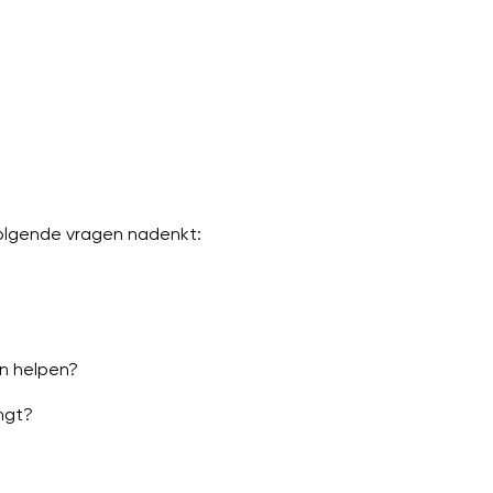
e volgende vragen nadenkt:
in helpen?
engt?