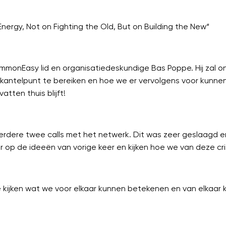
Energy, Not on Fighting the Old, But on Building the New“
CommonEasy lid en organisatiedeskundige Bas Poppe. Hij zal
t kantelpunt te bereiken en hoe we er vervolgens voor kunn
tten thuis blijft!
eerdere twee calls met het netwerk. Dit was zeer geslaagd en
p de ideeën van vorige keer en kijken hoe we van deze cris
ijken wat we voor elkaar kunnen betekenen en van elkaar k