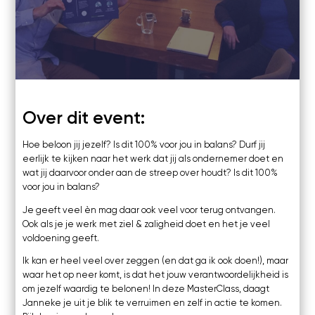
Kosten
Online
Zoom
Webinars's
Overige video's
Netwerk
Netwerk
Groepen
Over dit event:
Social
Hoe beloon jij jezelf? Is dit 100% voor jou in balans? Durf jij
Community
eerlijk te kijken naar het werk dat jij als ondernemer doet en
wat jij daarvoor onder aan de streep over houdt? Is dit 100%
Facebook
voor jou in balans?
Instagram
Linkedin
Je geeft veel èn mag daar ook veel voor terug ontvangen.
Ook als je je werk met ziel & zaligheid doet en het je veel
voldoening geeft.
Ik kan er heel veel over zeggen (en dat ga ik ook doen!), maar
waar het op neer komt, is dat het jouw verantwoordelijkheid is
om jezelf waardig te belonen! In deze MasterClass, daagt
Janneke je uit je blik te verruimen en zelf in actie te komen.