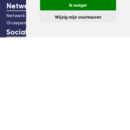
Netwerk
Ik weiger
Netwerk
Wijzig mijn voorkeuren
Groepen
Social
Community
Facebook
Instagram
Linkedin
kvk:
61749974
E:
[email protected]
T:
Maak een bel afspraak
Bezoekadres
Stadstuin