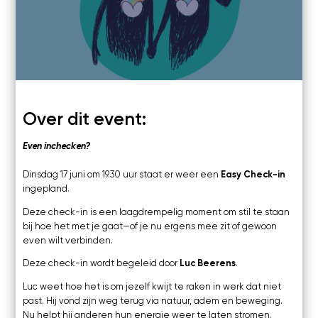
Kosten
Online
Zoom
Webinars's
Overige video's
Netwerk
Netwerk
Groepen
Over dit event:
Social
Even inchecken?
Community
Dinsdag 17 juni om 19.30 uur staat er weer een
Easy Check-in
Facebook
ingepland.
Instagram
Linkedin
Deze check-in is een laagdrempelig moment om stil te staan
bij hoe het met je gaat—of je nu ergens mee zit of gewoon
even wilt verbinden.
Deze check-in wordt begeleid door
Luc Beerens
.
Luc weet hoe het is om jezelf kwijt te raken in werk dat niet
past. Hij vond zijn weg terug via natuur, adem en beweging.
Nu helpt hij anderen hun energie weer te laten stromen.