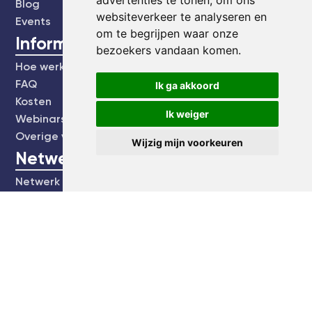
advertenties te tonen, om ons
Blog
websiteverkeer te analyseren en
Events
om te begrijpen waar onze
Informatie
bezoekers vandaan komen.
Hoe werkt het?
FAQ
Ik ga akkoord
Kosten
Ik weiger
Webinars's
Overige video's
Wijzig mijn voorkeuren
Netwerk
Netwerk
Groepen
Social
Community
Facebook
Instagram
Linkedin