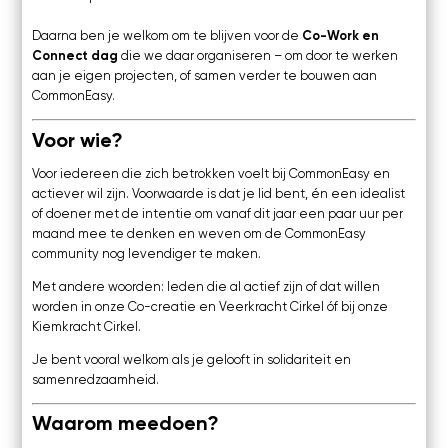
Daarna ben je welkom om te blijven voor de
Co-Work en
Connect dag
die we daar organiseren – om door te werken
aan je eigen projecten, of samen verder te bouwen aan
CommonEasy.
Voor wie?
Voor iedereen die zich betrokken voelt bij CommonEasy en
actiever wil zijn. Voorwaarde is dat je lid bent, én een idealist
of doener met de intentie om vanaf dit jaar een paar uur per
maand mee te denken en weven om de CommonEasy
community nog levendiger te maken.
Met andere woorden: leden die al actief zijn of dat willen
worden in onze Co-creatie en Veerkracht Cirkel óf bij onze
Kiemkracht Cirkel.
Je bent vooral welkom als je gelooft in solidariteit en
samenredzaamheid.
Waarom meedoen?