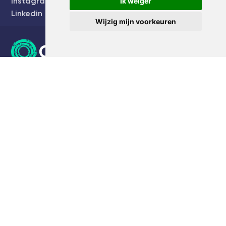
Instagram
Ik weiger
Linkedin
Wijzig mijn voorkeuren
kvk:
61749974
E:
[email protected]
T:
Maak een bel afspraak
Bezoekadres
Stadstuin
Europalaan 20
3526 KS Utrecht
Blog
Een vangnet voor alle ondernemers, leuker kunnen we het niet maken, maar makkelijker wel!
Gezocht: Chief community growth
Even voorstellen… Chantal Verwest
Wat moet je weten over de nieuwe verplichte AOV voor zelfstandigen?
Even voorstellen: Kevin van Zanten
2026 © CommonEasy BV in opdracht van Stichting CommonEasy