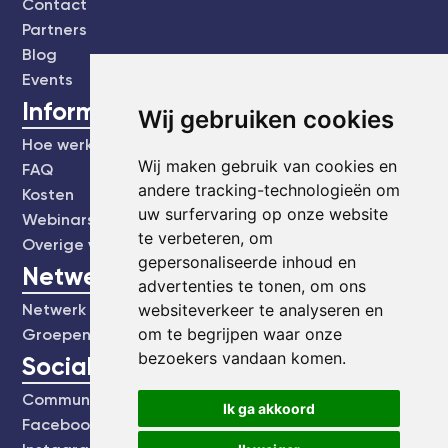
Contact
Partners
Blog
Events
Informatie
Wij gebruiken cookies
Hoe werkt het?
Wij maken gebruik van cookies en
FAQ
andere tracking-technologieën om
Kosten
uw surfervaring op onze website
Webinars's
te verbeteren, om
Overige video's
gepersonaliseerde inhoud en
Netwerk
advertenties te tonen, om ons
websiteverkeer te analyseren en
Netwerk
om te begrijpen waar onze
Groepen
bezoekers vandaan komen.
Social
Community
Ik ga akkoord
Facebook