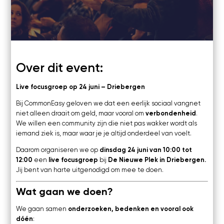
Kosten
De Nieuwe Plek, Driebergen
Webinars's
Overige video's
Netwerk
Over dit event:
Netwerk
Groepen
Live focusgroep op 24 juni – Driebergen
Social
Bij CommonEasy geloven we dat een eerlijk sociaal vangnet
Community
niet alleen draait om geld, maar vooral om
verbondenheid
.
We willen een community zijn die niet pas wakker wordt als
Facebook
iemand ziek is, maar waar je je altijd onderdeel van voelt.
Instagram
Linkedin
Daarom organiseren we op
dinsdag 24 juni van 10:00 tot
12:00
een
live focusgroep
bij
De Nieuwe Plek in Driebergen.
Jij bent van harte uitgenodigd om mee te doen.
Wat gaan we doen?
We gaan samen
onderzoeken, bedenken en vooral ook
dóén
: