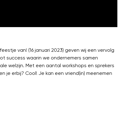
stje van! (16 januari 2023) geven wij een vervolg
root success waarin we ondernemers samen
le welzijn. Met een aantal workshops en sprekers
n je erbij? Cool! Je kan een vriend(in) meenemen