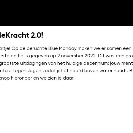
leKracht 2.0!
rtje! Op de beruchte Blue Monday maken we er samen een fee
ste editie is gegeven op 2 november 2022. Dit was een g
rootste uitdagingen van het huidige decennium: jouw menta
ale tegenslagen zodat jij het hoofd boven water houdt. Be
 knop hieronder en we zien je daar!