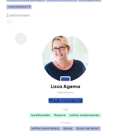
seats2meet
1
Zoektermen
-
BACKUP
Lissa Agema
Winstadviseur
Maak connectie
Tags
boekhouder
finance
online ondernemen
Groepen
online avonturiers
mpop
focus op winst