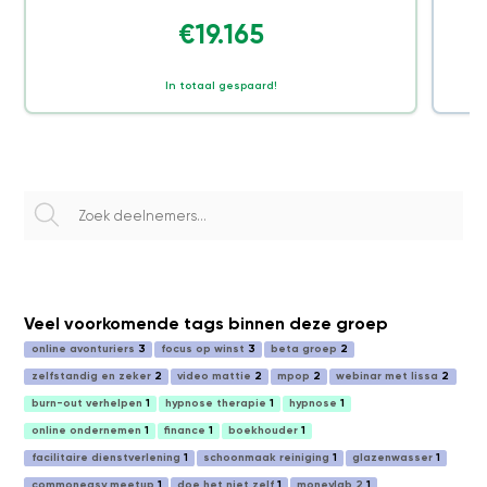
€19.165
In totaal gespaard!
Veel voorkomende tags binnen deze groep
online avonturiers
3
focus op winst
3
beta groep
2
zelfstandig en zeker
2
video mattie
2
mpop
2
webinar met lissa
2
burn-out verhelpen
1
hypnose therapie
1
hypnose
1
online ondernemen
1
finance
1
boekhouder
1
facilitaire dienstverlening
1
schoonmaak reiniging
1
glazenwasser
1
commoneasy meetup
1
doe het niet zelf
1
moneylab 2
1