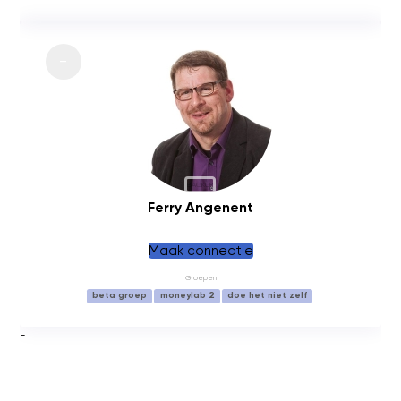
BACKUP
Ferry Angenent
-
Maak connectie
Groepen
beta groep
moneylab 2
doe het niet zelf
-