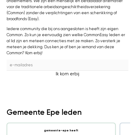
ondernemers. We zijn een menselijk en betaalbaar alternatief
voor de traditionele arbeidsongeschiktheidsverzekering
(Common) zonder de verplichtingen van een schenkkring of
broodfonds (Easy).
Iedere community die bij ons aangesloten is heeft zijn eigen
Common. Zo kun je eenvoudig zien welke CommonEasy leden er
al lid zijn en meteen connecties met ze maken. Zo versterk je
meteen je dekking. Dus ken je of ben je iemand van deze
Common? Kom erbij!
Ik kom erbij
Gemeente Epe leden
gemeente-epe heeft