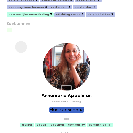
economy transformers
3
rotterdam
3
amsterdam
3
persoonlijke ontwikkeling
3
stichting sezen
2
de plek leiden
2
Zoektermen
-
BACKUP
Annemarie Appelman
Communicatie & Coaching
Maak connectie
Tags
trainer
coach
coachen
community
communicatie
Groepen