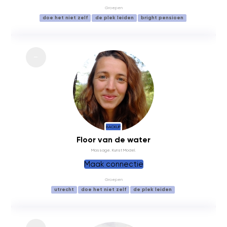
Groepen
doe het niet zelf
de plek leiden
bright pensioen
BACKUP
Floor van de water
Massage. Kunst Model.
Maak connectie
Groepen
utrecht
doe het niet zelf
de plek leiden