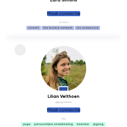
-
Maak connectie
Groepen
utrecht
the bookie netwerk
lou oudenoord
BACKUP
Lilian Velthoen
Qigong teacher
Maak connectie
Tags
yoga
persoonlijke ontwikkeling
haarlem
qigong