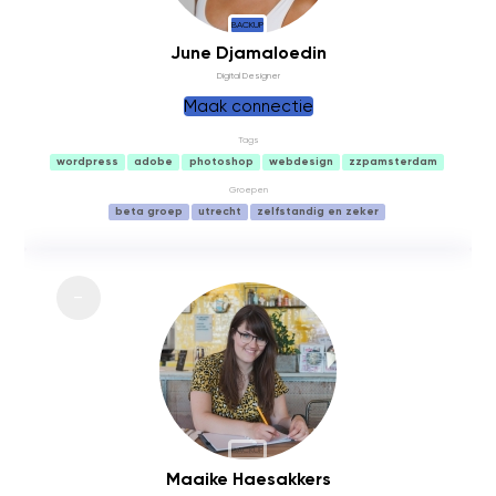
BACKUP
June Djamaloedin
Digital Designer
Maak connectie
Tags
wordpress
adobe
photoshop
webdesign
zzpamsterdam
Groepen
beta groep
utrecht
zelfstandig en zeker
BACKUP
Maaike Haesakkers