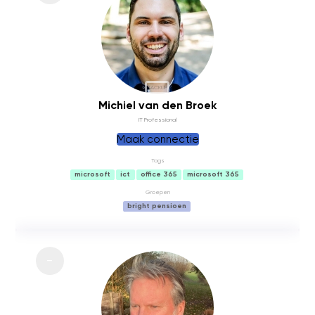
BACKUP
Michiel van den Broek
IT Professional
Maak connectie
Tags
microsoft
ict
office 365
microsoft 365
Groepen
bright pensioen