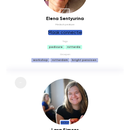
BACKUP
Elena Sentyurina
Medisch pedicure
Maak connectie
Tags
pedicure
rotterda
Groepen
workshop
rotterdam
bright pensioen
BACKUP
Lara Simons