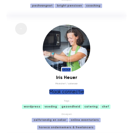
pechvangnet
bright pensioen
coaching
BACKUP
Iris Heuer
Privéchef / cateraar
Maak connectie
Tags
wordpress
voeding
gezondheid
catering
chef
Groepen
zelfstandig en zeker
online avonturiers
horeca ondernemers & freelancers