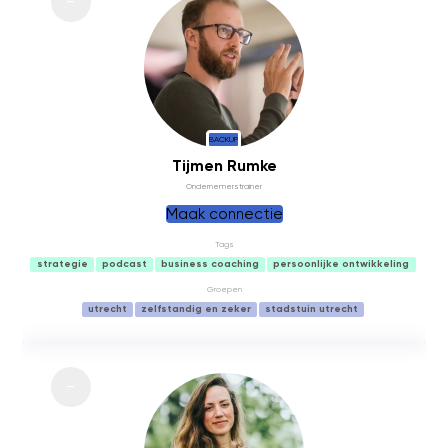
BACKUP
Tijmen Rumke
Ondernemerstrainer
Maak connectie
Tags
strategie
podcast
business coaching
persoonlijke ontwikkeling
Groepen
utrecht
zelfstandig en zeker
stadstuin utrecht