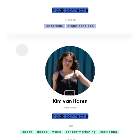
-
Maak connectie
Groepen
rotterdam
bright pensioen
BACKUP
Kim van Haren
Online coach
Maak connectie
Tags
coach
adobe
video
contentmarketing
marketing
Groepen