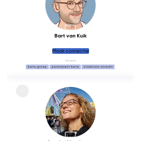
BACKUP
Bart van Kuik
-
Maak connectie
Groepen
beta groep
permanent beta
stadstuin utrecht
BACKUP