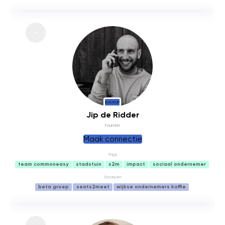
BACKUP
Jip de Ridder
Founder
Maak connectie
Tags
team commoneasy
stadstuin
s2m
impact
sociaal ondernemer
Groepen
beta groep
seats2meet
wijkse ondernemers koffie