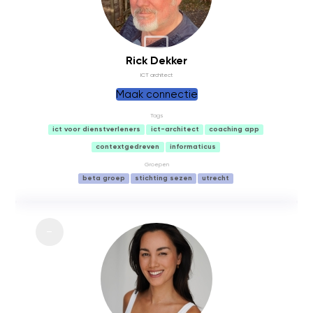
BACKUP
Rick Dekker
ICT architect
Maak connectie
Tags
ict voor dienstverleners
ict-architect
coaching app
contextgedreven
informaticus
Groepen
beta groep
stichting sezen
utrecht