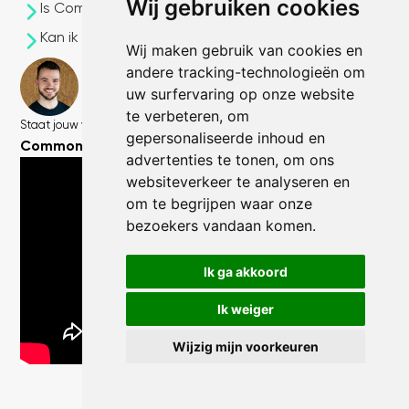
Wij gebruiken cookies
Is CommonEasy een soort Broodfonds?
Kan ik op elk moment stoppen met CommonEasy?
Wij maken gebruik van cookies en
andere tracking-technologieën om
Ga dan naar de backup-pagina
uw surfervaring op onze website
Een Broodfonds is namelijk niet de
enige oplossing voor ZZP'ers.
te verbeteren, om
Staat jouw vraag er niet tussen?
Neem contact op!
gepersonaliseerde inhoud en
CommonEasy legt uit:
advertenties te tonen, om ons
websiteverkeer te analyseren en
om te begrijpen waar onze
bezoekers vandaan komen.
Controleer daarom of jouw identiteit is
bevestigd.
Ik ga akkoord
Ik weiger
Wijzig mijn voorkeuren