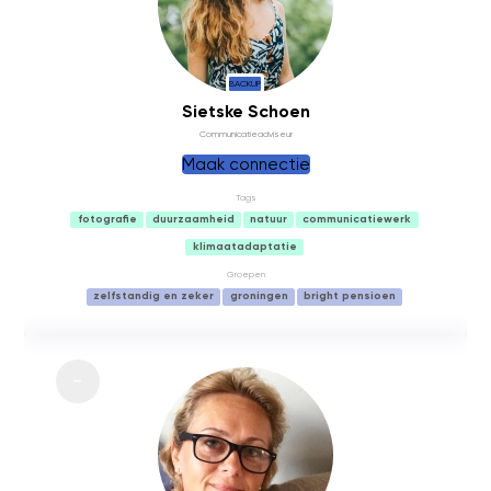
BACKUP
Sietske Schoen
Communicatieadviseur
Maak connectie
Tags
fotografie
duurzaamheid
natuur
communicatiewerk
klimaatadaptatie
Groepen
zelfstandig en zeker
groningen
bright pensioen