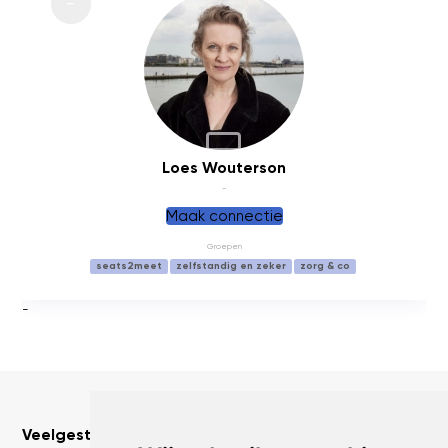
BACKUP
Loes Wouterson
-
Maak connectie
Groepen
seats2meet
zelfstandig en zeker
zorg & co
-
Veelgestelde vragen over dit onderwerp: