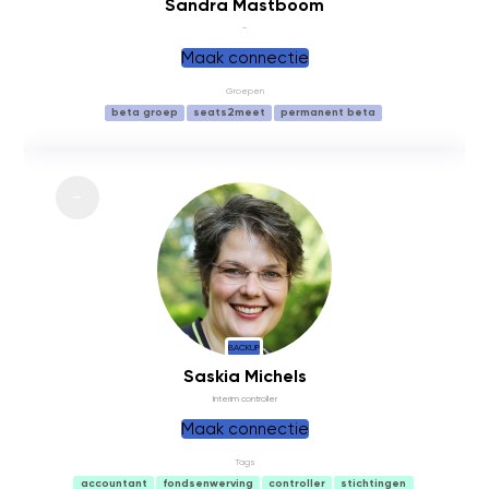
Sandra Mastboom
-
Maak connectie
Groepen
beta groep
seats2meet
permanent beta
BACKUP
Saskia Michels
Interim controller
Maak connectie
Tags
accountant
fondsenwerving
controller
stichtingen