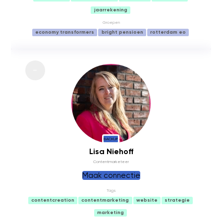
jaarrekening
Groepen
economy transformers
bright pensioen
rotterdam eo
BACKUP
Lisa Niehoff
Contentmarketeer
Maak connectie
Tags
contentcreation
contentmarketing
website
strategie
marketing