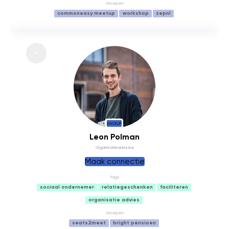
Groepen
commoneasy meetup
workshop
zepnl
BACKUP
Leon Polman
Organisatieadviseur
Maak connectie
Tags
sociaal ondernemer
relatiegeschenken
faciliteren
organisatie advies
Groepen
seats2meet
bright pensioen