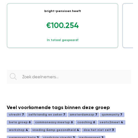
bright-pensioen heeft
€100.254
In totaal gespaard!
Veel voorkomende tags binnen deze groep
utrecht
7
zelfstandig en zeker
7
amsterdamzzp
7
qommunity
7
beta groep
6
commoneasy meetup
6
coaching
6
seats2meet
4
workshop
4
voeding &amp gezondheid
4
doe het niet zelf
3
permanent beta
3
stadstuin utrecht
3
pechvangnet
3