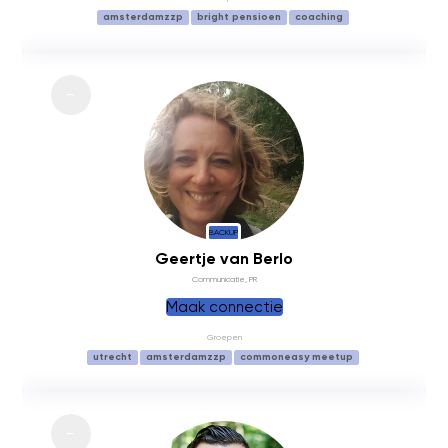
amsterdamzzp
bright pensioen
coaching
BACKUP
Geertje van Berlo
Communicatie, PR
Maak connectie
Groepen
utrecht
amsterdamzzp
commoneasy meetup