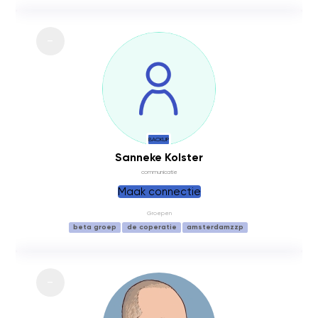
BACKUP
Sanneke Kolster
communicatie
Maak connectie
Groepen
beta groep
de coperatie
amsterdamzzp